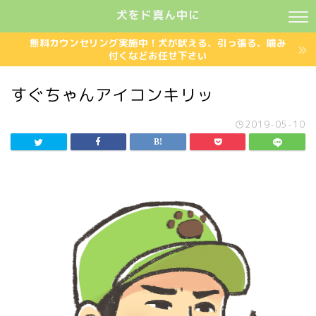
犬をド真ん中に
無料カウンセリング実施中！犬が吠える、引っ張る、噛み
付くなどお任せ下さい
すぐちゃんアイコンキリッ
2019-05-10