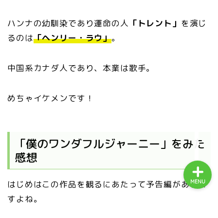
ハンナの幼馴染であり運命の人
「トレント」
を演じ
ホーム
るのは
「ヘンリー・ラウ」
。
プロフィール
中国系カナダ人であり、本業は歌手。
しつけコース
めちゃイケメンです！
レッスン内容
「僕のワンダフルジャーニー」をみた
感想
MENU
はじめはこの作品を観るにあたって予告編がありま
すよね。