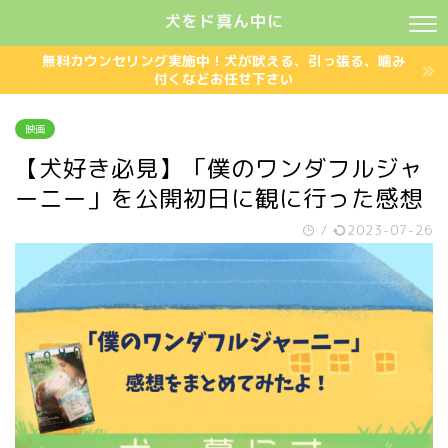
犬をド真ん中に
無料カウンセリング実施中！犬が吠える、引っ張る、噛み
付くなどお任せ下さい
映画
【犬好き必見】「僕のワンダフルジャ
ーニー」を公開初日に観に行った感想
/
2023-07-26