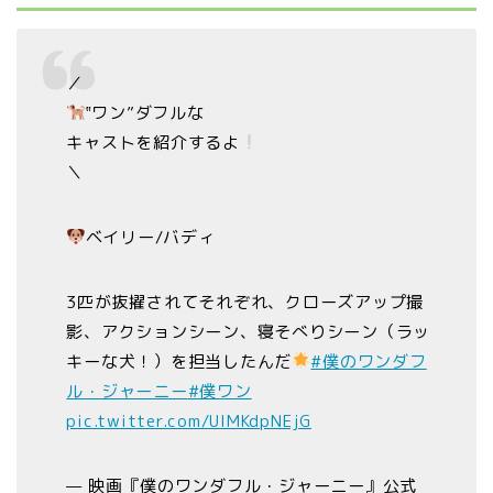
／
‟ワン”ダフルな
キャストを紹介するよ
＼
ベイリー/バディ
3匹が抜擢されてそれぞれ、クローズアップ撮
影、アクションシーン、寝そべりシーン（ラッ
キーな犬！）を担当したんだ
#僕のワンダフ
ル・ジャーニー
#僕ワン
pic.twitter.com/UlMKdpNEjG
— 映画『僕のワンダフル・ジャーニー』公式