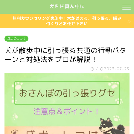
犬をド真ん中に
無料カウンセリング実施中！犬が吠える、引っ張る、噛み
付くなどお任せ下さい
成犬のしつけ
犬が散歩中に引っ張る共通の行動パタ
ーンと対処法をプロが解説！
/
2023-07-25